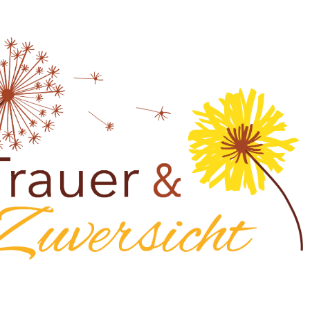
5
Outlook Live