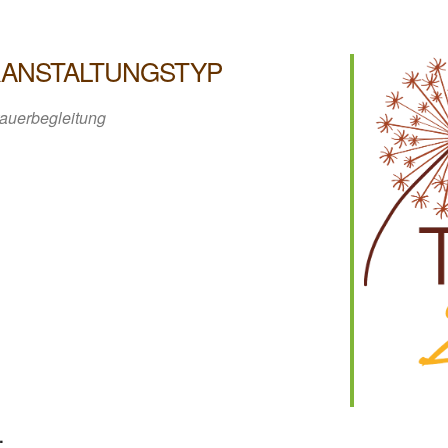
ANSTALTUNGSTYP
rauerbegleitung
iCalendar
Office 36
…