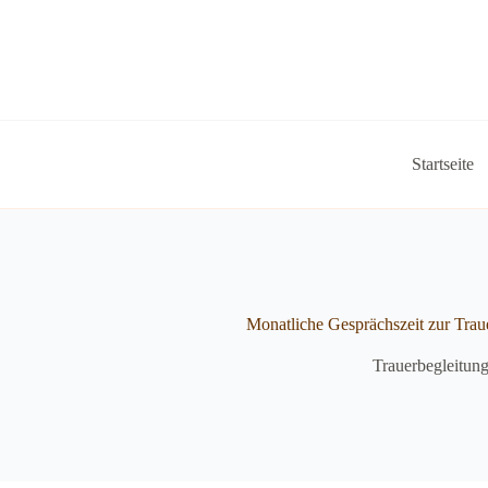
Zum
Inhalt
springen
Startseite
Monatliche Gesprächszeit zur Trau
Trauerbegleitun